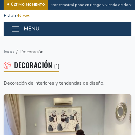
Error catastral pone en riesgo vivienda de docen
ÚLTIMO MOMENTO
Estate
News
MENÚ
Inicio
Decoración
DECORACIÓN
(1)
Decoración de interiores y tendencias de diseño.