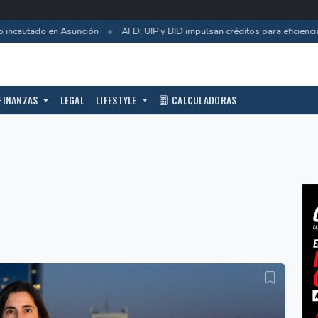
•
ncautado en Asunción
AFD, UIP y BID impulsan créditos para eficiencia 
FINANZAS
LEGAL
LIFESTYLE
CALCULADORAS