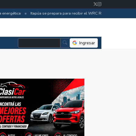
•
energética
Itapúa se prepara para recibir el WRC Rally 2026 con inversi
Ingresar