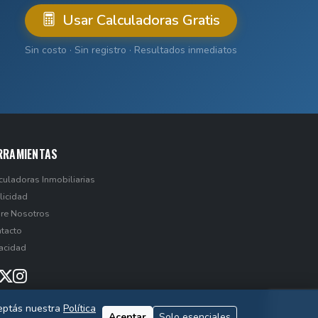
Usar Calculadoras Gratis
Sin costo · Sin registro · Resultados inmediatos
RRAMIENTAS
culadoras Inmobiliarias
licidad
re Nosotros
tacto
vacidad
ceptás nuestra
Política
Aceptar
Solo esenciales