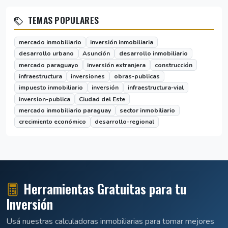
TEMAS POPULARES
mercado inmobiliario
inversión inmobiliaria
desarrollo urbano
Asunción
desarrollo inmobiliario
mercado paraguayo
inversión extranjera
construcción
infraestructura
inversiones
obras-publicas
impuesto inmobiliario
inversión
infraestructura-vial
inversion-publica
Ciudad del Este
mercado inmobiliario paraguay
sector inmobiliario
crecimiento económico
desarrollo-regional
Herramientas Gratuitas para tu
Inversión
Usá nuestras calculadoras inmobiliarias para tomar mejores