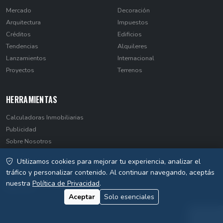
Mercado
Decoración
Arquitectura
Impuestos
Créditos
Edificios
Tendencias
Alquileres
Lanzamientos
Internacional
Proyectos
Terrenos
HERRAMIENTAS
Calculadoras Inmobiliarias
Publicidad
Sobre Nosotros
Contacto
Utilizamos cookies para mejorar tu experiencia, analizar el
Privacidad
tráfico y personalizar contenido. Al continuar navegando, aceptás
nuestra
Política de Privacidad
.
Aceptar
Solo esenciales
© 2026 EstateNews Paraguay. Todos los derechos reservados.