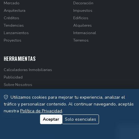
Mercado
Decoración
Arquitectura
Impuestos
Créditos
Edificios
Tendencias
Alquileres
Lanzamientos
Internacional
Proyectos
Terrenos
HERRAMIENTAS
Calculadoras Inmobiliarias
Publicidad
Sobre Nosotros
Contacto
Utilizamos cookies para mejorar tu experiencia, analizar el
Privacidad
tráfico y personalizar contenido. Al continuar navegando, aceptás
nuestra
Política de Privacidad
.
Aceptar
Solo esenciales
© 2026 EstateNews Paraguay. Todos los derechos reservados.