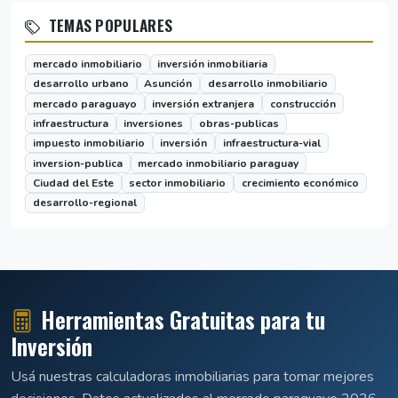
TEMAS POPULARES
mercado inmobiliario
inversión inmobiliaria
desarrollo urbano
Asunción
desarrollo inmobiliario
mercado paraguayo
inversión extranjera
construcción
infraestructura
inversiones
obras-publicas
impuesto inmobiliario
inversión
infraestructura-vial
inversion-publica
mercado inmobiliario paraguay
Ciudad del Este
sector inmobiliario
crecimiento económico
desarrollo-regional
Herramientas Gratuitas para tu
Inversión
Usá nuestras calculadoras inmobiliarias para tomar mejores