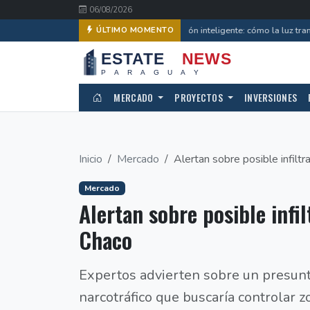
06/08/2026
Iluminación inteligente: cómo la luz tra
ÚLTIMO MOMENTO
MERCADO
PROYECTOS
INVERSIONES
Inicio
Mercado
Alertan sobre posible infiltrac
Mercado
Alertan sobre posible infil
Chaco
Expertos advierten sobre un presunt
narcotráfico que buscaría controlar 