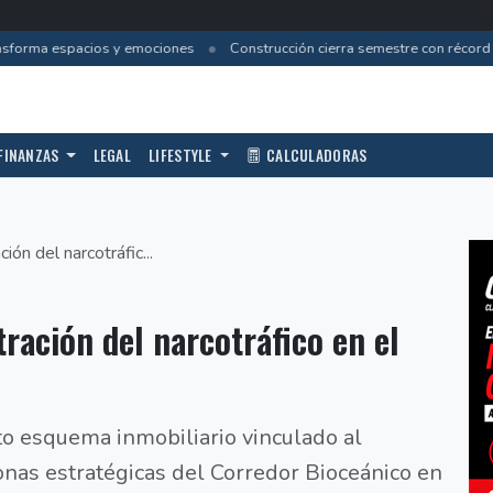
•
nsforma espacios y emociones
Construcción cierra semestre con récord de
FINANZAS
LEGAL
LIFESTYLE
CALCULADORAS
ión del narcotráfic...
tración del narcotráfico en el
o esquema inmobiliario vinculado al
zonas estratégicas del Corredor Bioceánico en