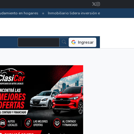
•
damiento en hogares
Inmobiliario lidera inversión extranjera en Paragu
Ingresar