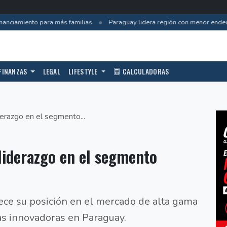
•
nciamiento para más familias
Paraguay lidera región con menor endeu
FINANZAS
LEGAL
LIFESTYLE
CALCULADORAS
derazgo en el segmento...
 liderazgo en el segmento
lece su posición en el mercado de alta gama
as innovadoras en Paraguay.