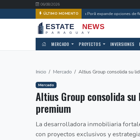
06/08/2026
Che Róga Porã expande opciones de fina
ÚLTIMO MOMENTO
MERCADO
PROYECTOS
INVERSIONES
Inicio
Mercado
Altius Group consolida su li
Mercado
Altius Group consolida su
premium
La desarrolladora inmobiliaria forta
con proyectos exclusivos y estrategi