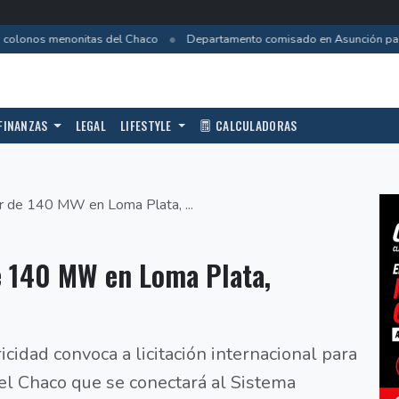
•
colonos menonitas del Chaco
Departamento comisado en Asunción pasa a
FINANZAS
LEGAL
LIFESTYLE
CALCULADORAS
ar de 140 MW en Loma Plata, ...
de 140 MW en Loma Plata,
cidad convoca a licitación internacional para
 el Chaco que se conectará al Sistema