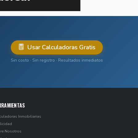
Usar Calculadoras Gratis
Sin costo · Sin registro · Resultados inmediatos
RRAMIENTAS
culadoras Inmobiliarias
licidad
re Nosotros