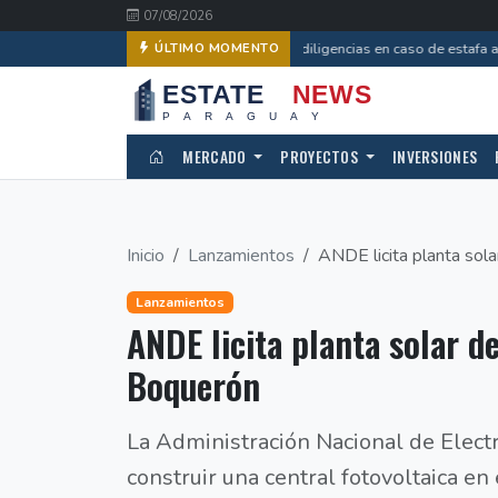
07/08/2026
Avanzan diligencias en caso de estafa a 
ÚLTIMO MOMENTO
MERCADO
PROYECTOS
INVERSIONES
Inicio
Lanzamientos
ANDE licita planta sol
Lanzamientos
ANDE licita planta solar 
Boquerón
La Administración Nacional de Electri
construir una central fotovoltaica en