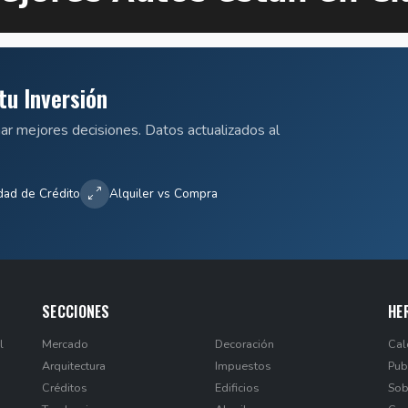
tu Inversión
mar mejores decisiones. Datos actualizados al
dad de Crédito
Alquiler vs Compra
SECCIONES
HE
l
Mercado
Decoración
Cal
Arquitectura
Impuestos
Pub
Créditos
Edificios
Sob