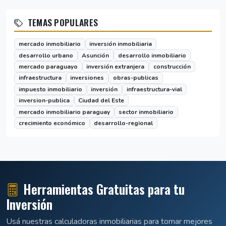
TEMAS POPULARES
mercado inmobiliario
inversión inmobiliaria
desarrollo urbano
Asunción
desarrollo inmobiliario
mercado paraguayo
inversión extranjera
construcción
infraestructura
inversiones
obras-publicas
impuesto inmobiliario
inversión
infraestructura-vial
inversion-publica
Ciudad del Este
mercado inmobiliario paraguay
sector inmobiliario
crecimiento económico
desarrollo-regional
Herramientas Gratuitas para tu
Inversión
Usá nuestras calculadoras inmobiliarias para tomar mejores