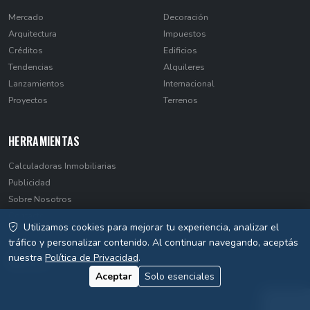
Mercado
Decoración
Arquitectura
Impuestos
Créditos
Edificios
Tendencias
Alquileres
Lanzamientos
Internacional
Proyectos
Terrenos
HERRAMIENTAS
Calculadoras Inmobiliarias
Publicidad
Sobre Nosotros
Contacto
Utilizamos cookies para mejorar tu experiencia, analizar el
Privacidad
tráfico y personalizar contenido. Al continuar navegando, aceptás
nuestra
Política de Privacidad
.
Aceptar
Solo esenciales
© 2026 EstateNews Paraguay. Todos los derechos reservados.