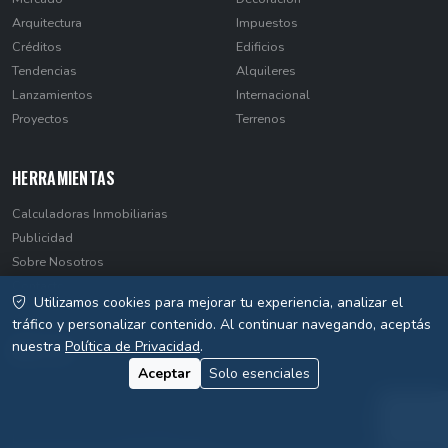
Arquitectura
Impuestos
Créditos
Edificios
Tendencias
Alquileres
Lanzamientos
Internacional
Proyectos
Terrenos
HERRAMIENTAS
Calculadoras Inmobiliarias
Publicidad
Sobre Nosotros
Contacto
Utilizamos cookies para mejorar tu experiencia, analizar el
Privacidad
tráfico y personalizar contenido. Al continuar navegando, aceptás
nuestra
Política de Privacidad
.
Aceptar
Solo esenciales
© 2026 EstateNews Paraguay. Todos los derechos reservados.
Desarrollado por
WebSiteParaguay