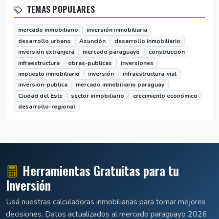
TEMAS POPULARES
mercado inmobiliario
inversión inmobiliaria
desarrollo urbano
Asunción
desarrollo inmobiliario
inversión extranjera
mercado paraguayo
construcción
infraestructura
obras-publicas
inversiones
impuesto inmobiliario
inversión
infraestructura-vial
inversion-publica
mercado inmobiliario paraguay
Ciudad del Este
sector inmobiliario
crecimiento económico
desarrollo-regional
Herramientas Gratuitas para tu
Inversión
Usá nuestras calculadoras inmobiliarias para tomar mejores
decisiones. Datos actualizados al mercado paraguayo 2026.