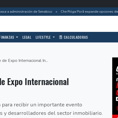
•
sa a administración de Senabico
Che Róga Porã expande opciones de f
FINANZAS
LEGAL
LIFESTYLE
CALCULADORAS
de Expo Internacional In...
de Expo Internacional
a para recibir un importante evento
s y desarrolladores del sector inmobiliario.