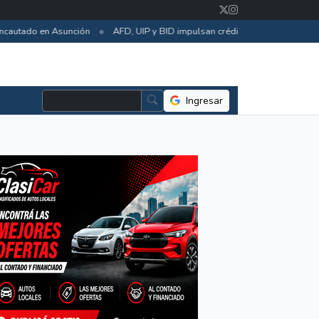
•
autado en Asunción
AFD, UIP y BID impulsan créditos para eficiencia ene
Ingresar