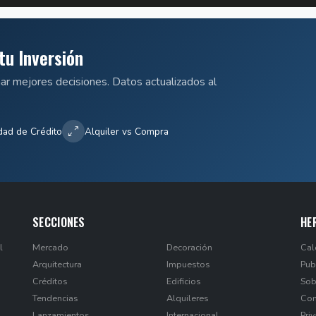
tu Inversión
mar mejores decisiones. Datos actualizados al
dad de Crédito
Alquiler vs Compra
SECCIONES
HE
l
Mercado
Decoración
Cal
Arquitectura
Impuestos
Pub
Créditos
Edificios
Sob
Tendencias
Alquileres
Con
Lanzamientos
Internacional
Pri