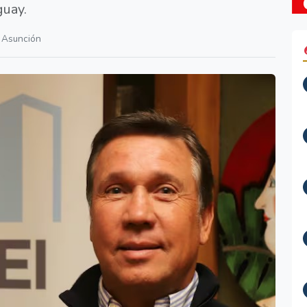
guay.
Asunción