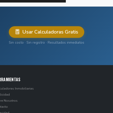
Usar Calculadoras Gratis
Sin costo · Sin registro · Resultados inmediatos
RRAMIENTAS
culadoras Inmobiliarias
licidad
re Nosotros
tacto
vacidad