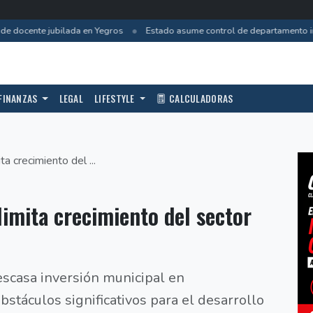
•
e docente jubilada en Yegros
Estado asume control de departamento inc
FINANZAS
LEGAL
LIFESTYLE
CALCULADORAS
ta crecimiento del ...
 limita crecimiento del sector
 escasa inversión municipal en
stáculos significativos para el desarrollo