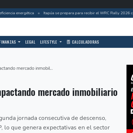
•
ciencia energética
Itapúa se prepara para recibir el WRC Rally 2026 con
FINANZAS
LEGAL
LIFESTYLE
CALCULADORAS
actando mercado inmobil...
mpactando mercado inmobiliario
egunda jornada consecutiva de descenso,
 lo que genera expectativas en el sector