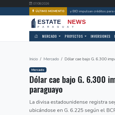
07/08/2026
AFD, UIP y BID impulsan créditos para efi
ÚLTIMO MOMENTO
MERCADO
PROYECTOS
INVERSIONES
Inicio
Mercado
Dólar cae bajo G. 6.300 imp
Mercado
Dólar cae bajo G. 6.300 i
paraguayo
La divisa estadounidense registra s
ubicándose en G. 6.225 según el BCP,