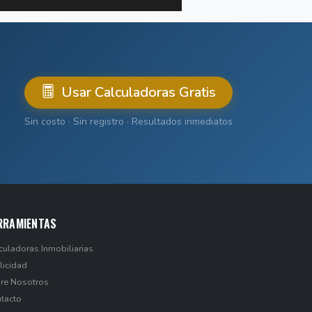
Usar Calculadoras Gratis
Sin costo · Sin registro · Resultados inmediatos
RRAMIENTAS
culadoras Inmobiliarias
licidad
re Nosotros
tacto