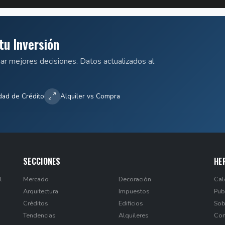
tu Inversión
mar mejores decisiones. Datos actualizados al
dad de Crédito
Alquiler vs Compra
SECCIONES
HE
l
Mercado
Decoración
Cal
Arquitectura
Impuestos
Pub
Créditos
Edificios
Sob
Tendencias
Alquileres
Con