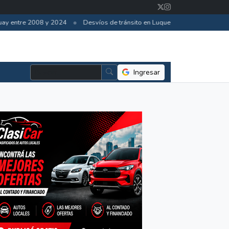
•
ay entre 2008 y 2024
Desvíos de tránsito en Luque por obras de autopis
Ingresar