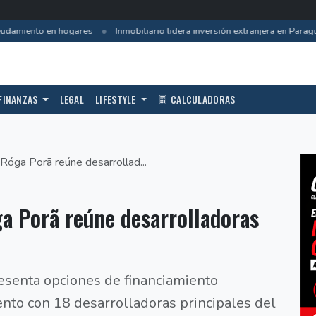
•
damiento en hogares
Inmobiliario lidera inversión extranjera en Paragu
FINANZAS
LEGAL
LIFESTYLE
CALCULADORAS
Róga Porã reúne desarrollad...
ga Porã reúne desarrolladoras
resenta opciones de financiamiento
ento con 18 desarrolladoras principales del