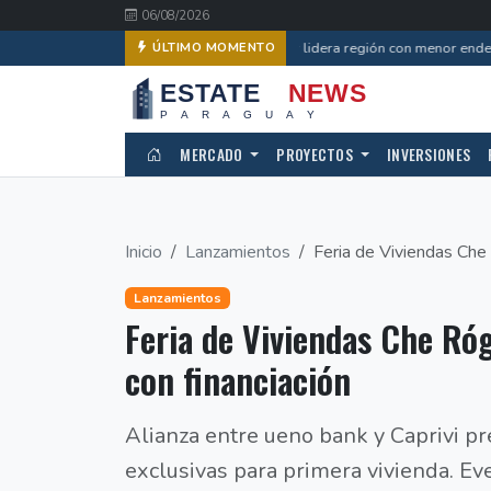
06/08/2026
Paraguay lidera región con menor endeu
ÚLTIMO MOMENTO
MERCADO
PROYECTOS
INVERSIONES
Inicio
Lanzamientos
Feria de Viviendas Che 
Lanzamientos
Feria de Viviendas Che Ró
con financiación
Alianza entre ueno bank y Caprivi p
exclusivas para primera vivienda. Ev