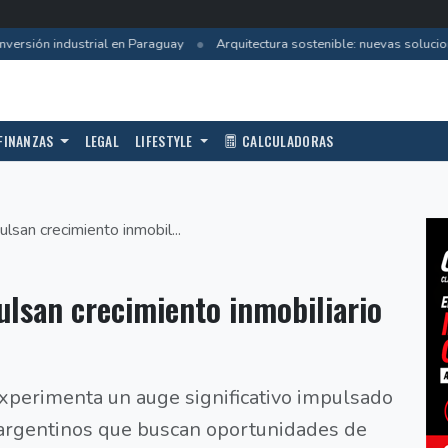
•
ersión industrial en Paraguay
Arquitectura sostenible: nuevas solucion
FINANZAS
LEGAL
LIFESTYLE
CALCULADORAS
lsan crecimiento inmobil...
ulsan crecimiento inmobiliario
xperimenta un auge significativo impulsado
 argentinos que buscan oportunidades de