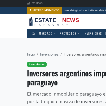
09/08/2026
Empresa metalúrgica brasileña evalúa inv
ÚLTIMO MOMENTO
MERCADO
PROYECTOS
INVERSIONES
Inicio
Inversiones
Inversores argentinos impu
Inversiones
Inversores argentinos imp
paraguayo
El mercado inmobiliario paraguayo e
por la llegada masiva de inversores