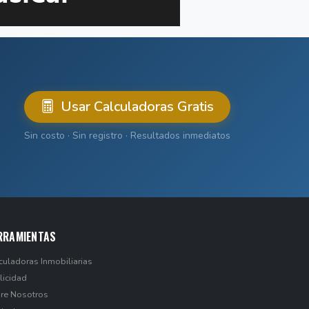
Usar Calculadoras Gratis
Sin costo · Sin registro · Resultados inmediatos
RRAMIENTAS
culadoras Inmobiliarias
licidad
re Nosotros