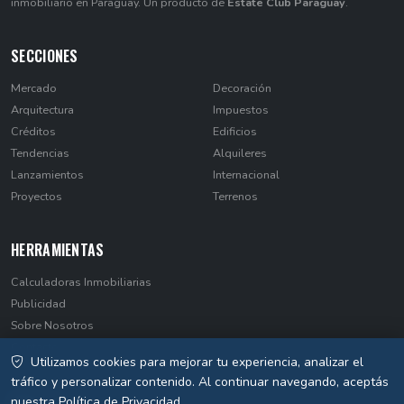
inmobiliario en Paraguay. Un producto de
Estate Club Paraguay
.
SECCIONES
Mercado
Decoración
Arquitectura
Impuestos
Créditos
Edificios
Tendencias
Alquileres
Lanzamientos
Internacional
Proyectos
Terrenos
HERRAMIENTAS
Calculadoras Inmobiliarias
Publicidad
Sobre Nosotros
Contacto
Utilizamos cookies para mejorar tu experiencia, analizar el
Privacidad
tráfico y personalizar contenido. Al continuar navegando, aceptás
nuestra
Política de Privacidad
.