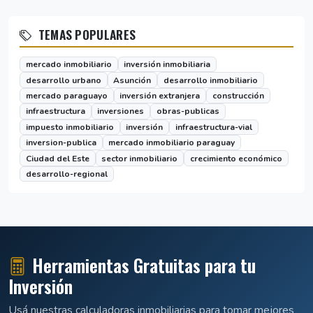
TEMAS POPULARES
mercado inmobiliario
inversión inmobiliaria
desarrollo urbano
Asunción
desarrollo inmobiliario
mercado paraguayo
inversión extranjera
construcción
infraestructura
inversiones
obras-publicas
impuesto inmobiliario
inversión
infraestructura-vial
inversion-publica
mercado inmobiliario paraguay
Ciudad del Este
sector inmobiliario
crecimiento económico
desarrollo-regional
Herramientas Gratuitas para tu
Inversión
Usá nuestras calculadoras inmobiliarias para tomar mejores