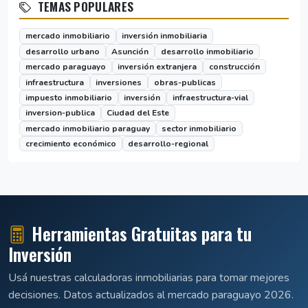
TEMAS POPULARES
mercado inmobiliario
inversión inmobiliaria
desarrollo urbano
Asunción
desarrollo inmobiliario
mercado paraguayo
inversión extranjera
construcción
infraestructura
inversiones
obras-publicas
impuesto inmobiliario
inversión
infraestructura-vial
inversion-publica
Ciudad del Este
mercado inmobiliario paraguay
sector inmobiliario
crecimiento económico
desarrollo-regional
Herramientas Gratuitas para tu
Inversión
Usá nuestras calculadoras inmobiliarias para tomar mejores
decisiones. Datos actualizados al mercado paraguayo 2026.