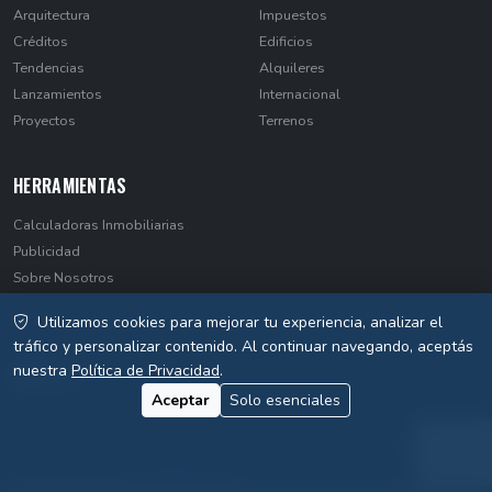
Arquitectura
Impuestos
Créditos
Edificios
Tendencias
Alquileres
Lanzamientos
Internacional
Proyectos
Terrenos
HERRAMIENTAS
Calculadoras Inmobiliarias
Publicidad
Sobre Nosotros
Contacto
Utilizamos cookies para mejorar tu experiencia, analizar el
Privacidad
tráfico y personalizar contenido. Al continuar navegando, aceptás
nuestra
Política de Privacidad
.
Aceptar
Solo esenciales
© 2026 EstateNews Paraguay. Todos los derechos reservados.
Desarrollado por
WebSiteParaguay