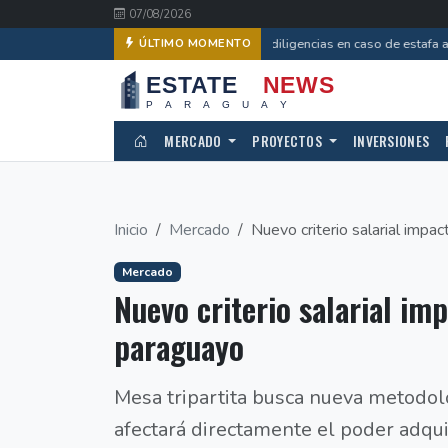
07/08/2026
Avanzan diligencias en caso de estafa a 
ÚLTIMO MOMENTO
MERCADO
PROYECTOS
INVERSIONES
Inicio
Mercado
Nuevo criterio salarial impac
Mercado
Nuevo criterio salarial im
paraguayo
Mesa tripartita busca nueva metodolo
afectará directamente el poder adqui