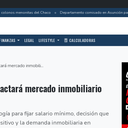
•
colonos menonitas del Chaco
Departamento comisado en Asunción pasa 
FINANZAS
LEGAL
LIFESTYLE
CALCULADORAS
tará mercado inmobili...
pactará mercado inmobiliario
gía para fijar salario mínimo, decisión que
sitivo y la demanda inmobiliaria en