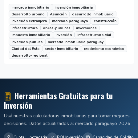
mercado inmobiliario
inversión inmobiliaria
desarrollo urbano
Asunción
desarrollo inmobiliario
inversión extranjera
mercado paraguayo
construcción
infraestructura
obras-publicas
inversiones
impuesto inmobiliario
inversión
infraestructura-vial
inversion-publica
mercado inmobiliario paraguay
Ciudad del Este
sector inmobiliario
crecimiento económico
desarrollo-regional
Herramientas Gratuitas para tu
Inversión
Usá nuestras calculadoras inmobiliarias para tomar mejores
decisiones. Datos actualizados al mercado paraguayo 2026.
Cuota Hipotecaria
ROI Inversión
Capacidad de Crédito