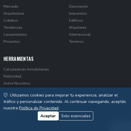
Mercado
Decoración
Arquitectura
Impuestos
Créditos
Edificios
Tendencias
Alquileres
Lanzamientos
Internacional
Proyectos
Terrenos
HERRAMIENTAS
Calculadoras Inmobiliarias
Publicidad
Sobre Nosotros
Contacto
Utilizamos cookies para mejorar tu experiencia, analizar el
Privacidad
tráfico y personalizar contenido. Al continuar navegando, aceptás
nuestra
Política de Privacidad
.
Aceptar
Solo esenciales
© 2026 EstateNews Paraguay. Todos los derechos reservados.