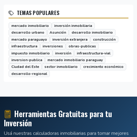
TEMAS POPULARES
mercado inmobiliario
inversión inmobiliaria
desarrollo urbano
Asunción
desarrollo inmobiliario
mercado paraguayo
inversión extranjera
construcción
infraestructura
inversiones
obras-publicas
impuesto inmobiliario
inversión
infraestructura-vial
inversion-publica
mercado inmobiliario paraguay
Ciudad del Este
sector inmobiliario
crecimiento económico
desarrollo-regional
Herramientas Gratuitas para tu
Inversión
Usá nuestras calculadoras inmobiliarias para tomar mejores