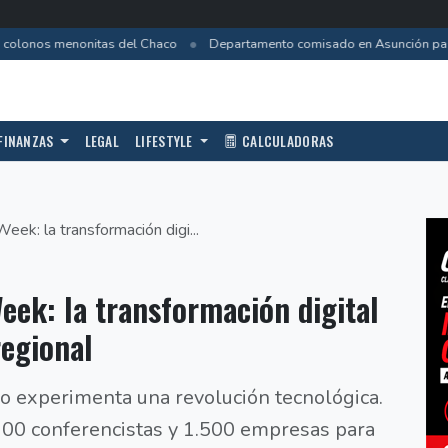
•
colonos menonitas del Chaco
Departamento comisado en Asunción pasa a
FINANZAS
LEGAL
LIFESTYLE
CALCULADORAS
k: la transformación digi...
ek: la transformación digital
regional
no experimenta una revolución tecnológica.
100 conferencistas y 1.500 empresas para