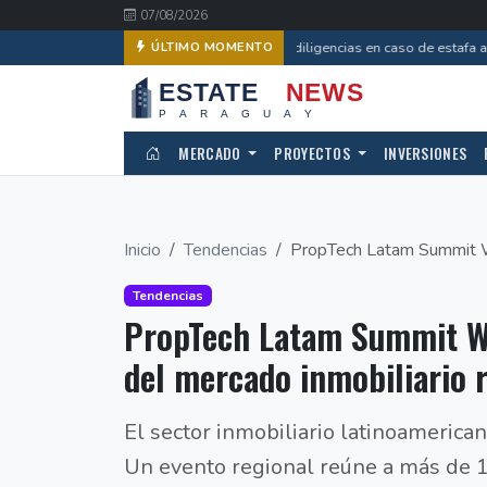
07/08/2026
Avanzan diligencias en caso de estafa a 
ÚLTIMO MOMENTO
MERCADO
PROYECTOS
INVERSIONES
Inicio
Tendencias
PropTech Latam Summit Wee
Tendencias
PropTech Latam Summit We
del mercado inmobiliario 
El sector inmobiliario latinoamerica
Un evento regional reúne a más de 