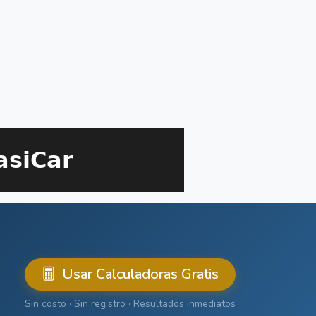
Usar Calculadoras Gratis
Sin costo · Sin registro · Resultados inmediatos