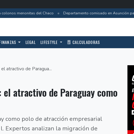
•
 colonos menonitas del Chaco
Departamento comisado en Asunción pasa 
FINANZAS
LEGAL
LIFESTYLE
CALCULADORAS
 el atractivo de Paragua...
: el atractivo de Paraguay como
ay como polo de atracción empresarial
l. Expertos analizan la migración de