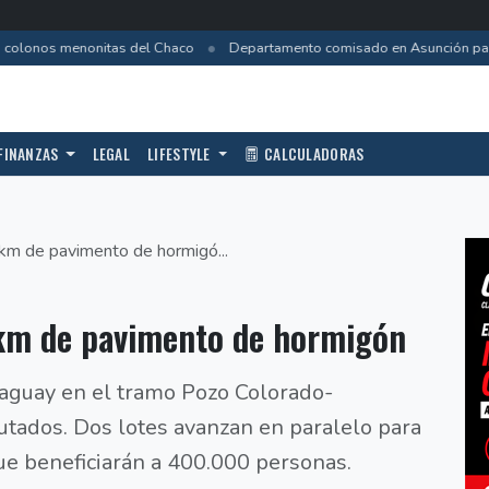
•
colonos menonitas del Chaco
Departamento comisado en Asunción pasa 
FINANZAS
LEGAL
LIFESTYLE
CALCULADORAS
km de pavimento de hormigó...
km de pavimento de hormigón
aguay en el tramo Pozo Colorado-
tados. Dos lotes avanzan en paralelo para
e beneficiarán a 400.000 personas.