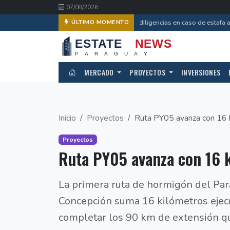
07/08/2026
Avanzan diligencias en caso de estafa a 
ÚLTIMO MOMENTO
MERCADO
PROYECTOS
INVERSIONES
Inicio
Proyectos
Ruta PY05 avanza con 16 
Proyectos
Ruta PY05 avanza con 16 
La primera ruta de hormigón del Par
Concepción suma 16 kilómetros ejecu
completar los 90 km de extensión qu