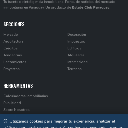
Tu fuente de inteligencia inmobiliaria. Portal de noticias del mercado
inmobiliario en Paraguay. Un producto de
Estate Club Paraguay
.
SECCIONES
Mercado
Decoración
Arquitectura
Impuestos
Créditos
Edificios
Tendencias
Alquileres
Lanzamientos
Internacional
Proyectos
Terrenos
HERRAMIENTAS
Calculadoras Inmobiliarias
Publicidad
Sobre Nosotros
Contacto
Utilizamos cookies para mejorar tu experiencia, analizar el
Privacidad
tráfico y personalizar contenido. Al continuar navegando, aceptás