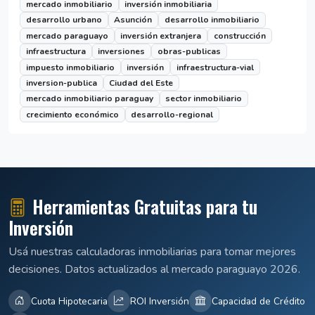
mercado inmobiliario
inversión inmobiliaria
desarrollo urbano
Asunción
desarrollo inmobiliario
mercado paraguayo
inversión extranjera
construcción
infraestructura
inversiones
obras-publicas
impuesto inmobiliario
inversión
infraestructura-vial
inversion-publica
Ciudad del Este
mercado inmobiliario paraguay
sector inmobiliario
crecimiento económico
desarrollo-regional
Herramientas Gratuitas para tu
Inversión
Usá nuestras calculadoras inmobiliarias para tomar mejores
decisiones. Datos actualizados al mercado paraguayo 2026.
Cuota Hipotecaria
ROI Inversión
Capacidad de Crédito