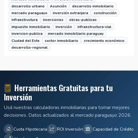
desarrollo urbano
Asunción
desarrollo inmobiliario
mercado paraguayo
inversión extranjera
construcción
infraestructura
inversiones
obras-publicas
impuesto inmobiliario
inversión
infraestructura-vial
inversion-publica
mercado inmobiliario paraguay
Ciudad del Este
sector inmobiliario
crecimiento económico
desarrollo-regional
Herramientas Gratuitas para tu
Inversión
Usá nuestras calculadoras inmobiliarias para tomar mejores
decisiones. Datos actualizados al mercado paraguayo 2026.
Cuota Hipotecaria
ROI Inversión
Capacidad de Crédito