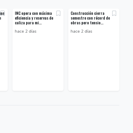
con
INC opera con máxima
Construcción cierra
n
eficiencia y reservas de
semestre con récord de
caliza para mi...
obras pero tensio...
hace 2 días
hace 2 días