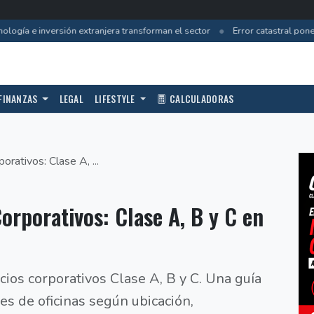
•
ogía e inversión extranjera transforman el sector
Error catastral pone e
FINANZAS
LEGAL
LIFESTYLE
CALCULADORAS
porativos: Clase A, ...
Corporativos: Clase A, B y C en
icios corporativos Clase A, B y C. Una guía
es de oficinas según ubicación,