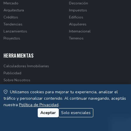
Mercado
Decoración
Arquitectura
Impuestos
Créditos
Edificios
Tendencias
Alquileres
Lanzamientos
Internacional
Proyectos
Terrenos
HERRAMIENTAS
Calculadoras Inmobiliarias
Publicidad
Sobre Nosotros
Contacto
Utilizamos cookies para mejorar tu experiencia, analizar el
Privacidad
tráfico y personalizar contenido. Al continuar navegando, aceptás
nuestra
Política de Privacidad
.
Aceptar
Solo esenciales
© 2026 EstateNews Paraguay. Todos los derechos reservados.