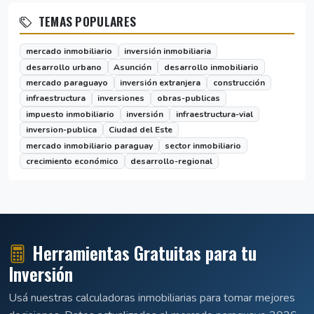
TEMAS POPULARES
mercado inmobiliario
inversión inmobiliaria
desarrollo urbano
Asunción
desarrollo inmobiliario
mercado paraguayo
inversión extranjera
construcción
infraestructura
inversiones
obras-publicas
impuesto inmobiliario
inversión
infraestructura-vial
inversion-publica
Ciudad del Este
mercado inmobiliario paraguay
sector inmobiliario
crecimiento económico
desarrollo-regional
Herramientas Gratuitas para tu
Inversión
Usá nuestras calculadoras inmobiliarias para tomar mejores