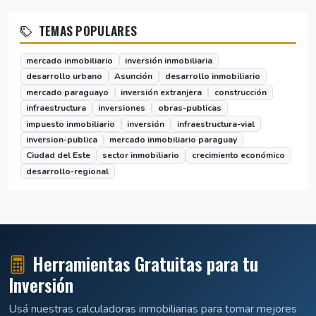
TEMAS POPULARES
mercado inmobiliario
inversión inmobiliaria
desarrollo urbano
Asunción
desarrollo inmobiliario
mercado paraguayo
inversión extranjera
construcción
infraestructura
inversiones
obras-publicas
impuesto inmobiliario
inversión
infraestructura-vial
inversion-publica
mercado inmobiliario paraguay
Ciudad del Este
sector inmobiliario
crecimiento económico
desarrollo-regional
Herramientas Gratuitas para tu
Inversión
Usá nuestras calculadoras inmobiliarias para tomar mejores