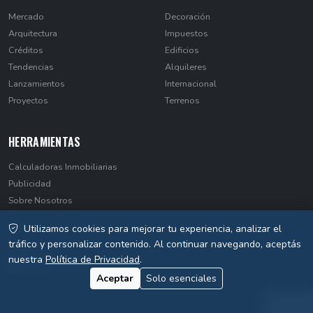
Mercado
Decoración
Arquitectura
Impuestos
Créditos
Edificios
Tendencias
Alquileres
Lanzamientos
Internacional
Proyectos
Terrenos
HERRAMIENTAS
Calculadoras Inmobiliarias
Publicidad
Sobre Nosotros
Contacto
Utilizamos cookies para mejorar tu experiencia, analizar el
Privacidad
tráfico y personalizar contenido. Al continuar navegando, aceptás
nuestra
Política de Privacidad
.
Aceptar
Solo esenciales
© 2026 EstateNews Paraguay. Todos los derechos reservados.