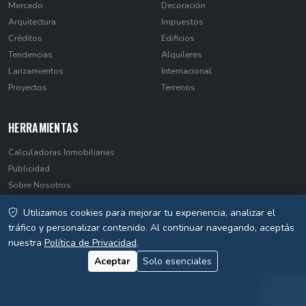
Mercado
Decoración
Arquitectura
Impuestos
Créditos
Edificios
Tendencias
Alquileres
Lanzamientos
Internacional
Proyectos
Terrenos
HERRAMIENTAS
Calculadoras Inmobiliarias
Publicidad
Sobre Nosotros
Contacto
Utilizamos cookies para mejorar tu experiencia, analizar el
Privacidad
tráfico y personalizar contenido. Al continuar navegando, aceptás
nuestra
Política de Privacidad
.
Aceptar
Solo esenciales
© 2026 EstateNews Paraguay. Todos los derechos reservados.
Desarrollado por
WebSiteParaguay