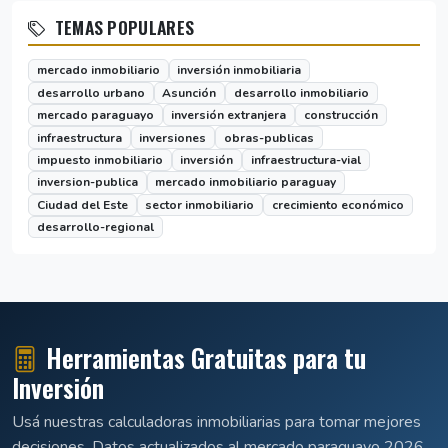
TEMAS POPULARES
mercado inmobiliario
inversión inmobiliaria
desarrollo urbano
Asunción
desarrollo inmobiliario
mercado paraguayo
inversión extranjera
construcción
infraestructura
inversiones
obras-publicas
impuesto inmobiliario
inversión
infraestructura-vial
inversion-publica
mercado inmobiliario paraguay
Ciudad del Este
sector inmobiliario
crecimiento económico
desarrollo-regional
Herramientas Gratuitas para tu
Inversión
Usá nuestras calculadoras inmobiliarias para tomar mejores
decisiones. Datos actualizados al mercado paraguayo 2026.