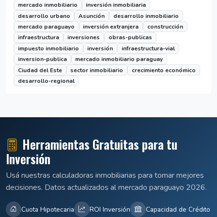
mercado inmobiliario
inversión inmobiliaria
desarrollo urbano
Asunción
desarrollo inmobiliario
mercado paraguayo
inversión extranjera
construcción
infraestructura
inversiones
obras-publicas
impuesto inmobiliario
inversión
infraestructura-vial
inversion-publica
mercado inmobiliario paraguay
Ciudad del Este
sector inmobiliario
crecimiento económico
desarrollo-regional
Herramientas Gratuitas para tu
Inversión
Usá nuestras calculadoras inmobiliarias para tomar mejores
decisiones. Datos actualizados al mercado paraguayo 2026.
Cuota Hipotecaria
ROI Inversión
Capacidad de Crédito