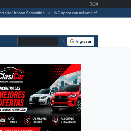
•
ollo Urbano Sostenible
INC opera con máxima eficiencia y reservas de c
Ingresar