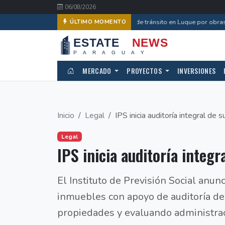
06/08/2026
Desvíos de tránsito en Luque por obras d
ÚLTIMO MOMENTO
MERCADO
PROYECTOS
INVERSIONES
Inicio
Legal
IPS inicia auditoría integral de s
Legal
IPS inicia auditoría integr
El Instituto de Previsión Social anun
inmuebles con apoyo de auditoría de
propiedades y evaluando administrac