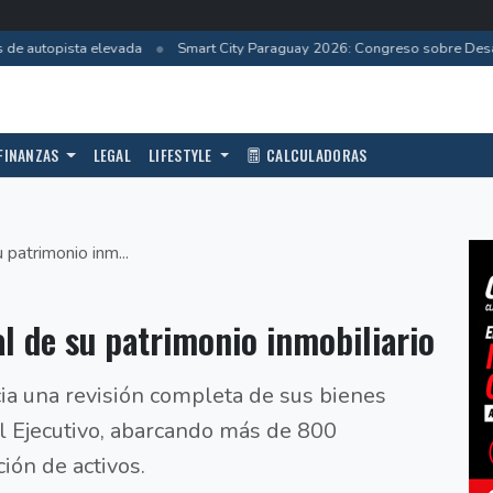
•
e autopista elevada
Smart City Paraguay 2026: Congreso sobre Desarr
FINANZAS
LEGAL
LIFESTYLE
CALCULADORAS
u patrimonio inm...
al de su patrimonio inmobiliario
cia una revisión completa de sus bienes
l Ejecutivo, abarcando más de 800
ión de activos.