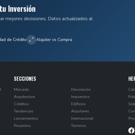
tu Inversión
mar mejores decisiones. Datos actualizados al
dad de Crédito
Alquiler vs Compra
SECCIONES
HE
l
Mercado
Decoración
Cal
Arquitectura
Impuestos
Pub
Créditos
Edificios
Sob
Tendencias
Alquileres
Con
Lanzamientos
Internacional
Pri
Proyectos
Terrenos