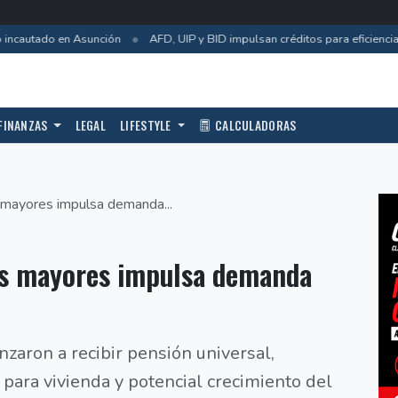
•
ncautado en Asunción
AFD, UIP y BID impulsan créditos para eficiencia e
FINANZAS
LEGAL
LIFESTYLE
CALCULADORAS
 mayores impulsa demanda...
os mayores impulsa demanda
aron a recibir pensión universal,
ara vivienda y potencial crecimiento del