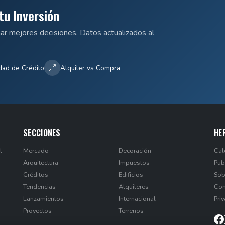
tu Inversión
mar mejores decisiones. Datos actualizados al
dad de Crédito
Alquiler vs Compra
SECCIONES
HE
l
Mercado
Decoración
Cal
Arquitectura
Impuestos
Pub
Créditos
Edificios
Sob
Tendencias
Alquileres
Con
Lanzamientos
Internacional
Pri
Proyectos
Terrenos