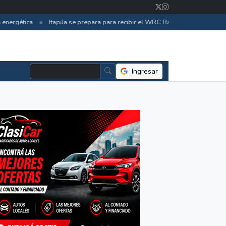
•
nergética
Itapúa se prepara para recibir el WRC Rally 2026 con inversio
Ingresar