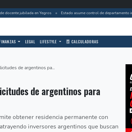
•
e docente jubilada en Yegros
Estado asume control de departamento inc
FINANZAS
LEGAL
LIFESTYLE
CALCULADORAS
icitudes de argentinos pa...
icitudes de argentinos para
rmite obtener residencia permanente con
atrayendo inversores argentinos que buscan