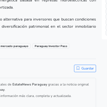
energética basada en represas hidroeléctricas con
rtizada.
o alternativa para inversores que buscan condiciones
diversificación patrimonial en el sector inmobiliario
mercado paraguayo
Paraguay Investor Pass
Guardar
nales de
EstateNews Paraguay
gracias a la noticia original
uay
.
a información más clara, completa y actualizada.