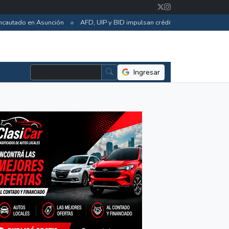
•
autado en Asunción
AFD, UIP y BID impulsan créditos para eficiencia ene
Ingresar