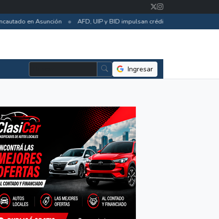
•
autado en Asunción
AFD, UIP y BID impulsan créditos para eficiencia en
Ingresar