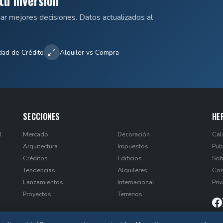
tu Inversión
mar mejores decisiones. Datos actualizados al
dad de Crédito
Alquiler vs Compra
SECCIONES
HE
l
Mercado
Decoración
Cal
Arquitectura
Impuestos
Pub
Créditos
Edificios
Sob
Tendencias
Alquileres
Con
Lanzamientos
Internacional
Pri
Proyectos
Terrenos