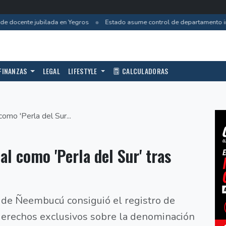
•
e docente jubilada en Yegros
Estado asume control de departamento inc
FINANZAS
LEGAL
LIFESTYLE
CALCULADORAS
 como 'Perla del Sur...
ial como 'Perla del Sur' tras
 de Ñeembucú consiguió el registro de
derechos exclusivos sobre la denominación