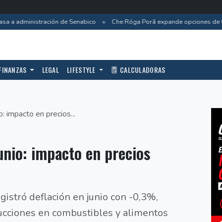
•
a administración de Senabico
Che Róga Porã expande opciones de fina
FINANZAS
LEGAL
LIFESTYLE
CALCULADORAS
o: impacto en precios...
unio: impacto en precios
gistró deflación en junio con -0,3%,
ucciones en combustibles y alimentos