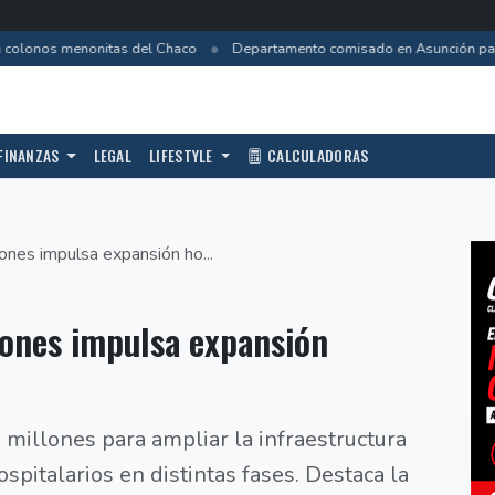
•
colonos menonitas del Chaco
Departamento comisado en Asunción pasa 
FINANZAS
LEGAL
LIFESTYLE
CALCULADORAS
nes impulsa expansión ho...
lones impulsa expansión
millones para ampliar la infraestructura
ospitalarios en distintas fases. Destaca la