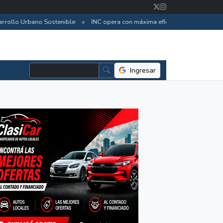
•
ollo Urbano Sostenible
INC opera con máxima eficiencia y reservas de c
Ingresar