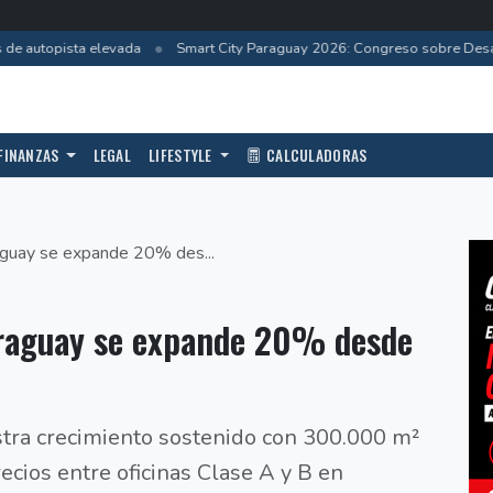
•
e autopista elevada
Smart City Paraguay 2026: Congreso sobre Desarr
FINANZAS
LEGAL
LIFESTYLE
CALCULADORAS
aguay se expande 20% des...
araguay se expande 20% desde
istra crecimiento sostenido con 300.000 m²
recios entre oficinas Clase A y B en