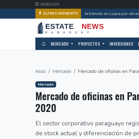
06/08/2026
Desvíos de tránsito en Luque por obras d
ÚLTIMO MOMENTO
MERCADO
PROYECTOS
INVERSIONES
Inicio
Mercado
Mercado de oficinas en Par
Mercado
Mercado de oficinas en P
2020
El sector corporativo paraguayo reg
de stock actual y diferenciación de p