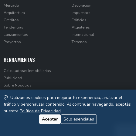
Mercado
Decoración
Arquitectura
Impuestos
Créditos
Edificios
Tendencias
Alquileres
Lanzamientos
Internacional
Proyectos
Terrenos
HERRAMIENTAS
Calculadoras Inmobiliarias
Publicidad
Sobre Nosotros
Contacto
Utilizamos cookies para mejorar tu experiencia, analizar el
Privacidad
tráfico y personalizar contenido. Al continuar navegando, aceptás
nuestra
Política de Privacidad
.
Aceptar
Solo esenciales
© 2026 EstateNews Paraguay. Todos los derechos reservados.