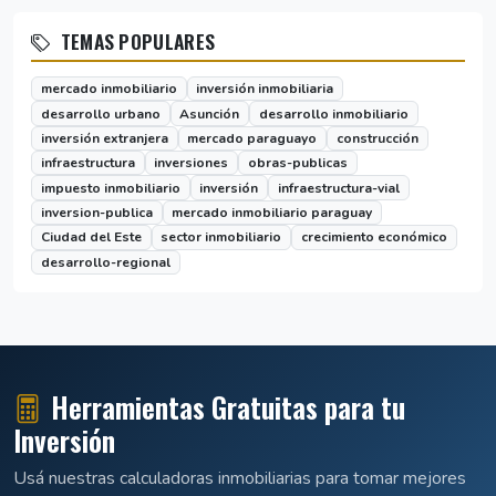
TEMAS POPULARES
mercado inmobiliario
inversión inmobiliaria
desarrollo urbano
Asunción
desarrollo inmobiliario
inversión extranjera
mercado paraguayo
construcción
infraestructura
inversiones
obras-publicas
impuesto inmobiliario
inversión
infraestructura-vial
inversion-publica
mercado inmobiliario paraguay
Ciudad del Este
sector inmobiliario
crecimiento económico
desarrollo-regional
Herramientas Gratuitas para tu
Inversión
Usá nuestras calculadoras inmobiliarias para tomar mejores