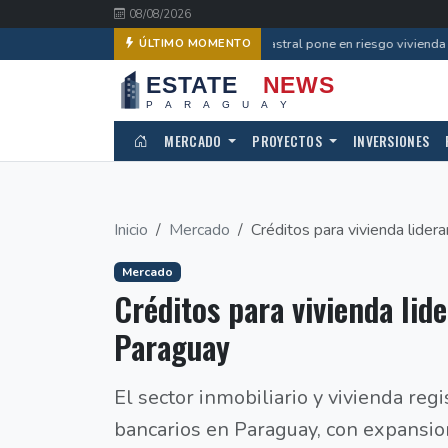
08/08/2026
Error catastral pone en riesgo vivienda d
ÚLTIMO MOMENTO
MERCADO
PROYECTOS
INVERSIONES
Inicio
Mercado
Créditos para vivienda lideran
Mercado
Créditos para vivienda lid
Paraguay
El sector inmobiliario y vivienda reg
bancarios en Paraguay, con expansi