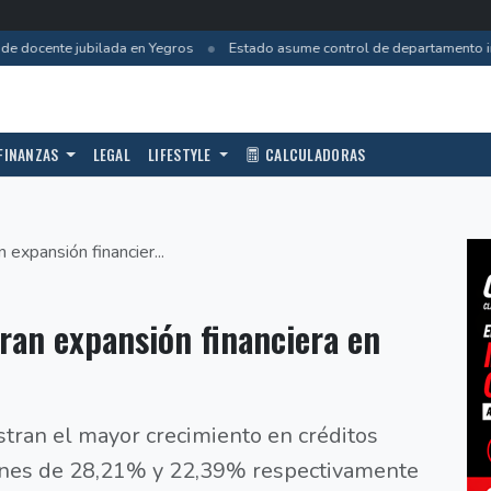
•
e docente jubilada en Yegros
Estado asume control de departamento inc
FINANZAS
LEGAL
LIFESTYLE
CALCULADORAS
 expansión financier...
eran expansión financiera en
istran el mayor crecimiento en créditos
ones de 28,21% y 22,39% respectivamente