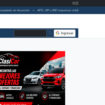
•
autado en Asunción
AFD, UIP y BID impulsan créditos para eficiencia en
Ingresar