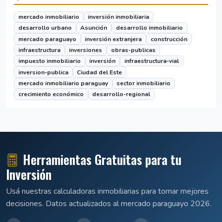
mercado inmobiliario
inversión inmobiliaria
desarrollo urbano
Asunción
desarrollo inmobiliario
mercado paraguayo
inversión extranjera
construcción
infraestructura
inversiones
obras-publicas
impuesto inmobiliario
inversión
infraestructura-vial
inversion-publica
Ciudad del Este
mercado inmobiliario paraguay
sector inmobiliario
crecimiento económico
desarrollo-regional
Herramientas Gratuitas para tu
Inversión
Usá nuestras calculadoras inmobiliarias para tomar mejores
decisiones. Datos actualizados al mercado paraguayo 2026.