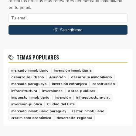
Recibí las noticias más relevantes del mercado inmobiliario
en tu email.
Suscribirme
TEMAS POPULARES
mercado inmobiliario
inversión inmobiliaria
desarrollo urbano
Asunción
desarrollo inmobiliario
mercado paraguayo
inversión extranjera
construcción
infraestructura
inversiones
obras-publicas
impuesto inmobiliario
inversión
infraestructura-vial
inversion-publica
Ciudad del Este
mercado inmobiliario paraguay
sector inmobiliario
crecimiento económico
desarrollo-regional